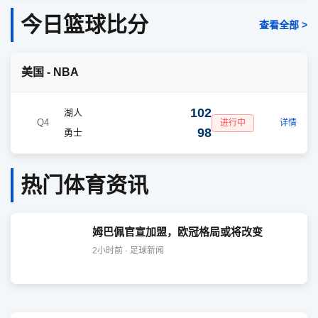
今日篮球比分
查看全部 >
美国 - NBA
102
湖人
Q4
进行中
详情
98
勇士
热门体育资讯
姆巴佩官宣加盟，欧冠格局或将改变
2小时前 · 足球新闻